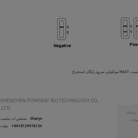
ت NAAT مولکولی سریع رایگان استخراج
SHENZHEN POWERAY BIOTECHNOLOGY CO.,
LTD.
Sharyn
تماس با شخص:
+8618129976134
تلفن: