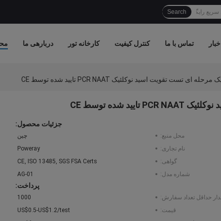
Search
خبار
تماس با ما
کنترل کیفیت
کارخانه تور
دربارهی ما
مح
ی تست تقویت اسید نوکلئیک PCR NAAT تایید شده توسط CE
د شده توسط CE
جزئیات محصول:
محل منبع:
چین
نام تجاری:
Poweray
گواهی:
CE, ISO 13485, SGS FSA Certs
شماره مدل:
AG-01
پرداخت:
دار حداقل تعداد سفارش:
1000
قیمت:
US$0.5-US$1.2/test