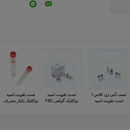
تست آنتی ژن کلاس I
تست تقویت اسید
تست تقویت اسید
تست تقویت اسید
نوکلئیک گواهی FSC
نوکلئیک یکبار مصرف
نوکلئیک NAAT
برای تست PCR
NAAT برای تشخیص
استفاده پزشکی
PCR