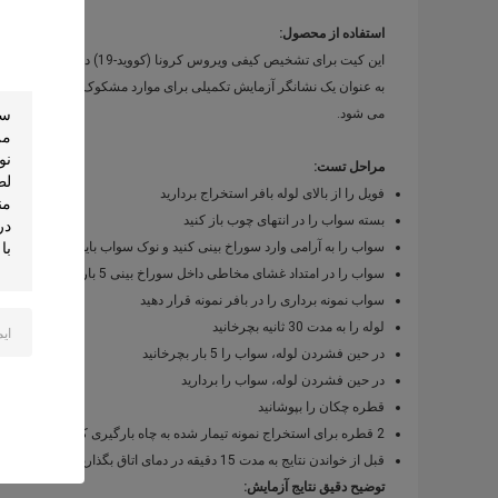
استفاده از محصول:
این کیت برای تشخیص کیفی ویروس کرونا (کووید-19) در ترشحات حلق یا بینی انسان، نمونه های بادبان استفاده می شود.
به عنوان یک نشانگر آزمایش تکمیلی برای موارد مشکوک تست نوکلئیک اس
می شود.
مراحل تست:
فویل را از بالای لوله بافر استخراج بردارید
بسته سواب را در انتهای چوب باز کنید
سواب را به آرامی وارد سوراخ بینی کنید و نوک سواب باید 1/2-3/4 اینچ دورتر از لبه سوراخ بینی قرار گیرد.
سواب را در امتداد غشای مخاطی داخل سوراخ بینی 5 بار بچرخانید، حدود 15 ثانیه طول می کشد تا نمونه جمع شود.
سواب نمونه برداری را در بافر نمونه قرار دهید
لوله را به مدت 30 ثانیه بچرخانید
در حین فشردن لوله، سواب را 5 بار بچرخانید
در حین فشردن لوله، سواب را بردارید
قطره چکان را بپوشانید
2 قطره برای استخراج نمونه تیمار شده به چاه بارگیری کارت آزمایش اضافه کنید و سپس تایمر را شروع کنید
قبل از خواندن نتایج به مدت 15 دقیقه در دمای اتاق بگذارید. نتیجه بعد از 20 دقیقه نامعتبر خواهد بود.
توضیح دقیق نتایج آزمایش: