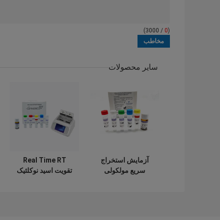
/ 3000)
0
(
سایر محصولات
آزمایش استخراج
Real Time RT
سریع مولکولی
تقویت اسید نوکلئیک
NAAT با علامت CE
تست سریع PCR
ویروس نوکلئیک اسید
بدون استخراج