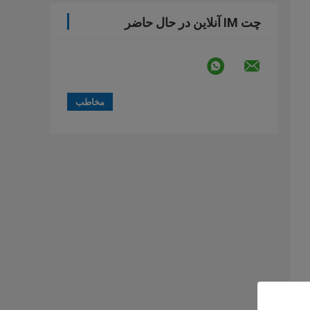
چت IM آنلاین در حال حاضر