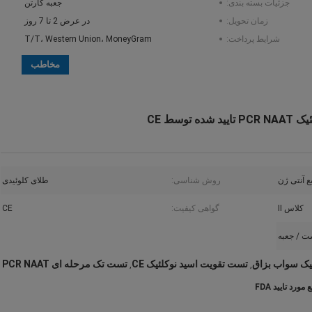
جزئیات بسته بندی:
جعبه کارتن
زمان تحویل:
در عرض 2 تا 7 روز
شرایط پرداخت:
T/T، Western Union، MoneyGram
مخاطب
سط CE
 آنتی ژن
روش شناسی:
طلای کلوئیدی
کلاس II
گواهی کیفیت:
CE
یک سواب بزاق
تست تقویت اسید نوکلئیک CE
تست تک مرحله ای PCR NAAT
,
,
 تایید FDA