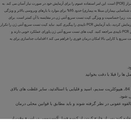
کیت تست سریع آنتی ژن سریعتر و کمتر از تست واکنش زنجیره ای پلیمراز (PCR) است. این امر استفاده عموم را برای آزمایش خود در صورت نیاز آسان می کند. به
طور کلی، آنتی ژن Rapid Test Kid دارای حساسیت است (قابلیت تست شناسایی بیماران مبتلا به بیماری) حدود 95% برای موارد با بارهای ویروسی بالاتر و ویژگی
ی یک آزمایش برای شناسایی بیماران بدون بیماری) دامنه 99.1٪ است. زیرا حساسیت و ویژگی کیت تست سریع آنتی ژن در مقایسه با آن کمتر است. برای
تست های PCR، اگر کیت تست سریع آنتی ژن را دو بار مثبت یا نامعتبر آزمایش کردید، باید آزمایش PCR تاییدی را پیگیری کنید. نباید کیت تست سریع آنتی ژن را تکرار
کنید. ممکن است یک نتیجه منفی کاذب باشد و از این رو باید برای آزمایش PCR تاییدی مراجعه کنید. کیت های تست سریع آنتی ژن پاورای عملکرد خوبی دارند و
حساسیت بالایی برای تشخیص آنتی ژن در مراحل اولیه عفونت دارند. تست سریع با کارایی بالا امکان درمان فوری را فراهم می کند.r اقدامات جداسازی برای به
.
 ها را قبلا با دقت بخوانید
اجتناب از شرایط محیطی شدید شامل مواد ضد عفونی کننده 84، هیپوکلریت سدیم، اسید و قلیایی یا استالدئید، سایر غلظت های بالای
ی شود.
بالقوه عفونی در نظر گرفته شوند و باید مطابق با قوانین محلی درمان
ده کنید.پس از خارج کردن از کیسه فویل آلومینیومی در اسرع وقت از