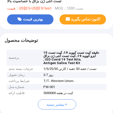
تست آنتی ژن بزاق با حساسیت بالا
MOQ：1000 تست
قیمت：US$0.5-US$0.9/test
اکنون تماس بگیرید
بهترین قیمت
توضیحات محصول
15 دقیقه کیت تست کووید 19، کیت تست
ایزو کووید 19، کیت تست آنتی ژن بزاق
برجسته
,
,
ISO Covid 19 Test Kits
Antigen Saliva Test Kit
1/5/25/50 تست / جعبه 50 جعبه / کارتن
جزئیات بسته بندی
2-7 روز
زمان تحویل
T/T، Western Union،
شرایط پرداخت
PW-001
شماره مدل
5000000 کیت در هفته
قابلیت ارائه
بیشتر ببینید