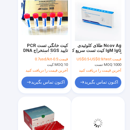
Ncov Ag طلای کلوئیدی
کیت خانگی تست PCR
IgM IgG کیت تست سریع کیت
تایید SGS استخراج DNA
آزمایش سریع Ag Test
و RNA برای کووید-19
قیمت:
US$0.5-US$0.9/test
قیمت:
0.5-0.7usd/kit
کیت آزمایش سریع Ag
1000 تست
MOQ:
10 کیت
MOQ:
IGM IGG
آخرین قیمت را دریافت کنید
آخرین قیمت را دریافت کنید
اکنون تماس بگیرید
اکنون تماس بگیرید