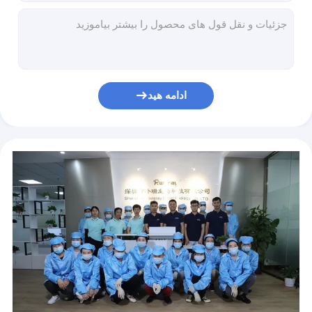
سواب طبی بینی طلای کلوئیدی خود تست گواهی TRFIA CE
کیت های تست سریع آنتی ژن یکبار مصرف تایید CE تشخیص آزمایشگاهی
کیت‌های آزمایش سریع آنتی‌ژن ویروس کرونای جدید SARS-CoV-2 فناوری طلای کلوئیدی
کیت های تست نوکلئیک اسید نوکلئیک کروناویروس ایمونواسی تست آنتی ژن طلای کلوئیدی
کیت های تست غیر تهاجمی کووید 19 POWERAY کیت تست سریع Ag NCoV
ادامه هید
حساسیت 95% کیت های تست کووید 19 تست آنتی ژن جریان جانبی 15 دقیقه
کیت های تشخیص کووید کووید 15 دقیقه ای طلای کلوئیدی سریع برای COVID-19
کیت های تست یکبار مصرف تشخیصی کووید 19 15 دقیقه با حساسیت بالا
کیت های تست سواب بینی کووید 19 تایید شده توسط FDA کیت های تست سریع آنتی ژن در خانه