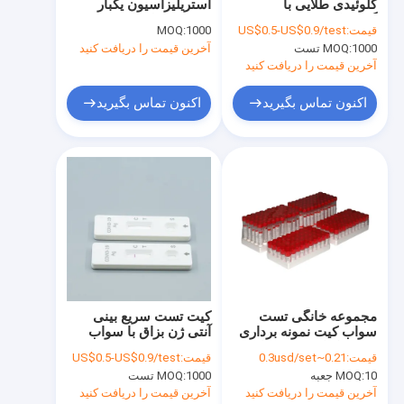
کلوئیدی طلایی با
استریلیزاسیون یکبار
کارخانه تور
گواهینامه SGS
مصرف اتیلن اکسید 6
قیمت:
US$0.5-US$0.9/test
1000
MOQ:
میلی لیتر
1000 تست
MOQ:
آخرین قیمت را دریافت کنید
کنترل کیفیت
آخرین قیمت را دریافت کنید
تماس با ما
اکنون تماس بگیرید
اکنون تماس بگیرید
اخبار
همه موارد
کیت های تست سریع آنتی ژن
کیت های تست کووید 19
مجموعه خانگی تست
کیت تست سریع بینی
سواب کیت نمونه برداری
آنتی ژن بزاق با سواب
کیت تست سریع PCR
VTM یکبار مصرف تاییدیه
مورد تایید FDA
قیمت:
0.21~0.3usd/set
قیمت:
US$0.5-US$0.9/test
FSC برای Covid-19
آنالایزر ایمونواسی POCT
10 جعبه
MOQ:
1000 تست
MOQ:
آخرین قیمت را دریافت کنید
آخرین قیمت را دریافت کنید