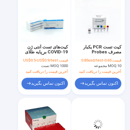
کیت تست PCR یکبار
کیت‌های تست آنتی ژن
مصرف Probes
COVID-19 بر پایه طلای
Taqman در خانه برای
کلوئیدی برای آزمایش
قیمت:
0.65-0.85usd/test
قیمت:
US$0.5-US$0.9/test
تشخیص کووید-19
اسید نوکلئیک منفی
10 مجموعه
MOQ:
1000 تست
MOQ:
آخرین قیمت را دریافت کنید
آخرین قیمت را دریافت کنید
اکنون تماس بگیرید
اکنون تماس بگیرید