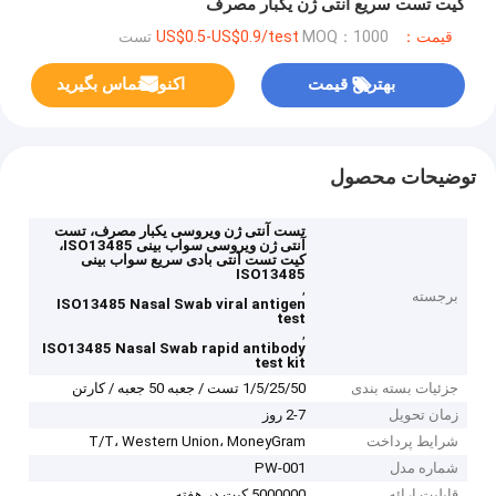
کیت تست سریع آنتی ژن یکبار مصرف
قیمت：US$0.5-US$0.9/test
MOQ：1000 تست
بهترین قیمت
اکنون تماس بگیرید
توضیحات محصول
تست آنتی ژن ویروسی یکبار مصرف، تست
آنتی ژن ویروسی سواب بینی ISO13485،
کیت تست آنتی بادی سریع سواب بینی
ISO13485
,
برجسته
ISO13485 Nasal Swab viral antigen
test
,
ISO13485 Nasal Swab rapid antibody
test kit
جزئیات بسته بندی
1/5/25/50 تست / جعبه 50 جعبه / کارتن
زمان تحویل
2-7 روز
شرایط پرداخت
T/T، Western Union، MoneyGram
شماره مدل
PW-001
قابلیت ارائه
5000000 کیت در هفته