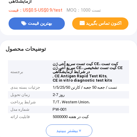
آزمایشگاهی
MOQ：1000 تست
قیمت：US$0.5-US$0.9/test
اکنون تماس بگیرید
بهترین قیمت
توضیحات محصول
کیت تست سریع آنتی ژن CE، کیت تست
سریع آنتی ژن CE، کیت تست تشخیصی CE
در شرایط آزمایشگاهی
برجسته
,
,
CE Antigen Rapid Test Kits
CE in vitro diagnostic test kits
1/5/25/50 تست / جعبه 50 جعبه / کارتن
جزئیات بسته بندی
2-7 روز
زمان تحویل
T/T، Western Union،
شرایط پرداخت
PW-001
شماره مدل
5000000 کیت در هفته
قابلیت ارائه
بیشتر ببینید