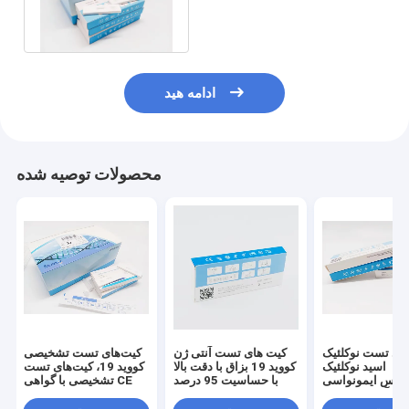
کیت های تست سریع آنتی ژن در
خانه
ادامه هید
محصولات توصیه شده
ای تست نوکلئیک
کیت های تست آنتی ژن
کیت‌های تست تشخیصی
اسید نوکلئیک
کووید 19 بزاق با دقت بالا
کووید 19، کیت‌های تست
یروس ایمونواسی
با حساسیت 95 درصد
تشخیصی با گواهی CE
ت آنتی ژن طلای
کلوئیدی