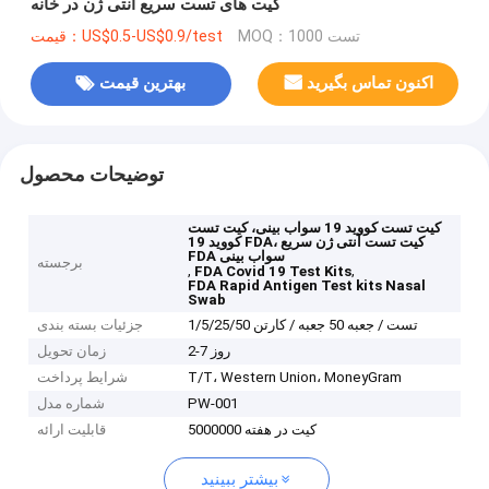
کیت های تست سریع آنتی ژن در خانه
MOQ：1000 تست
قیمت：US$0.5-US$0.9/test
اکنون تماس بگیرید
بهترین قیمت
توضیحات محصول
کیت تست کووید 19 سواب بینی، کیت تست
کووید 19 FDA، کیت تست آنتی ژن سریع
FDA سواب بینی
برجسته
,
,
FDA Covid 19 Test Kits
FDA Rapid Antigen Test kits Nasal
Swab
1/5/25/50 تست / جعبه 50 جعبه / کارتن
جزئیات بسته بندی
2-7 روز
زمان تحویل
T/T، Western Union، MoneyGram
شرایط پرداخت
PW-001
شماره مدل
5000000 کیت در هفته
قابلیت ارائه
بیشتر ببینید