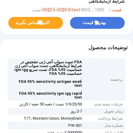
شرایط آزمایشگاهی
قیمت：US$0.5-US$0.9/test
MOQ：1000 تست
بهترین قیمت
اکنون تماس بگیرید
توضیحات محصول
FDA تست سواب آنتی ژنی تشخیص در
شرایط آزمایشگاهی، تست سواب آنتی ژن
حساسیت 95% FDA، تست سریع igm igg
حساسیت 95% FDA
,
برجسته
FDA 95% sensitivity antigen swab
test
,
FDA 95% sensitivity igm igg rapid
test
جزئیات بسته بندی
1/5/25/50 تست / جعبه 50 جعبه / کارتن
زمان تحویل
2-7 روز
شرایط پرداخت
T/T، Western Union، MoneyGram
شماره مدل
PW-001
قابلیت ارائه
5000000 کیت در هفته