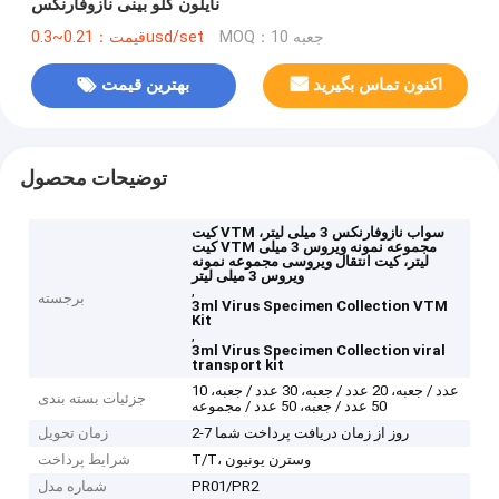
نایلون گلو بینی نازوفارنکس
MOQ：10 جعبه
قیمت：0.21~0.3usd/set
اکنون تماس بگیرید
بهترین قیمت
توضیحات محصول
کیت VTM سواب نازوفارنکس 3 میلی لیتر،
کیت VTM مجموعه نمونه ویروس 3 میلی
لیتر، کیت انتقال ویروسی مجموعه نمونه
ویروس 3 میلی لیتر
,
برجسته
3ml Virus Specimen Collection VTM
Kit
,
3ml Virus Specimen Collection viral
transport kit
10 عدد / جعبه، 20 عدد / جعبه، 30 عدد / جعبه،
جزئیات بسته بندی
50 عدد / جعبه، 50 عدد / مجموعه
2-7 روز از زمان دریافت پرداخت شما
زمان تحویل
T/T، وسترن یونیون
شرایط پرداخت
PR01/PR2
شماره مدل