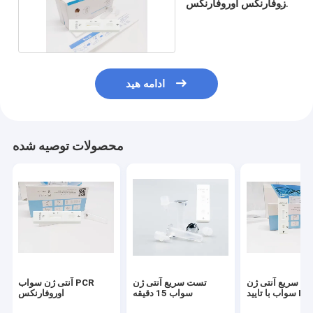
نازوفارنکس اوروفارنکس
استفاده پزشکی
ادامه هید
محصولات توصیه شده
ت سریع آنتی ژن
تست سریع آنتی ژن
آنتی ژن سواب PCR
اب با تایید ISO
سواب 15 دقیقه
اوروفارنکس