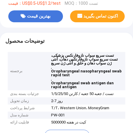
MOQ：1000 تست
قیمت：US$0.5-US$1.2/test
اکنون تماس بگیرید
بهترین قیمت
توضیحات محصول
تست سریع سواب نازوفارنکس پزشکی،
تست سریع سواب نازوفارنکس دهان، آنتی
ژن سواب دهان و حلق و آنتی ژن سریع
,
برجسته
Oropharyngeal nasopharyngeal swab
rapid test
,
Oropharyngeal swab antigen dan
rapid antigen
1/5/25/50 تست / جعبه 50 جعبه / کارتن
جزئیات بسته بندی
2-7 روز
زمان تحویل
T/T، Western Union، MoneyGram
شرایط پرداخت
PW-001
شماره مدل
5000000 کیت در هفته
قابلیت ارائه