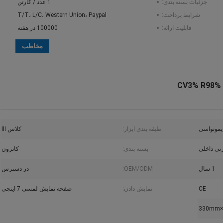
جزئیات بسته بندی:
1 عدد / کارتن
شرایط پرداخت:
T/T، L/C، Western Union، Paypal
قابلیت ارائه:
100000 در هفته
مخاطب
یمونواسی
طبقه بندی ابزار:
کلاس III
تی داخلی
بسته بندی:
کاترون
1 سال
OEM/ODM:
در دسترس
CE
نمایش دادن:
صفحه نمایش لمسی 7 اینچی
330mm