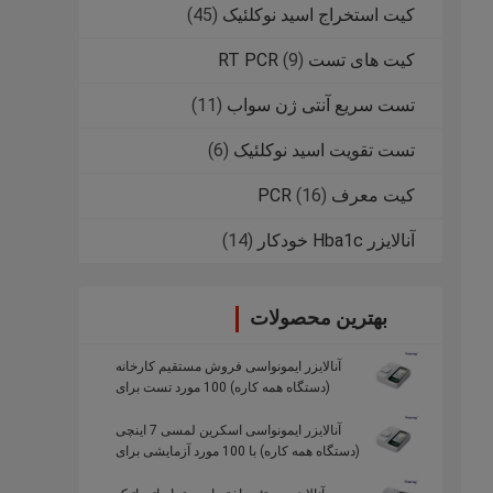
کیت استخراج اسید نوکلئیک
(45)
کیت های تست RT PCR
(9)
تست سریع آنتی ژن سواب
(11)
تست تقویت اسید نوکلئیک
(6)
کیت معرف PCR
(16)
آنالایزر Hba1c خودکار
(14)
بهترین محصولات
آنالایزر ایمونواسی فروش مستقیم کارخانه
(دستگاه همه کاره) 100 مورد تست برای
بیمارستان های جامعه
آنالایزر ایمونواسی اسکرین لمسی 7 اینچی
(دستگاه همه کاره) با 100 مورد آزمایشی برای
بیمارستان های اجتماعی