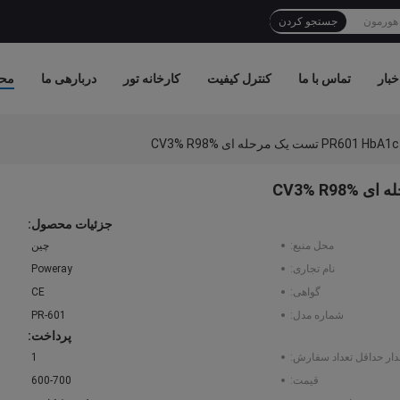
جستجو کردن
خبار
تماس با ما
کنترل کیفیت
کارخانه تور
دربارهی ما
مح
جزئیات محصول:
محل منبع:
چین
نام تجاری:
Poweray
گواهی:
CE
شماره مدل:
PR-601
پرداخت:
دار حداقل تعداد سفارش:
1
قیمت:
600-700