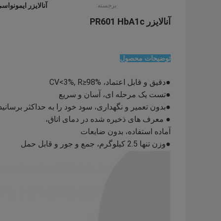
آنالایزر ایمونواسی A1c
برجسته:
آنالایزر PR601 HbA1c
توضیحات محصول
●دقیق و قابل اعتماد، CV<3%, R≥98%
●تست یک مرحله ای، آسان و سریع
●بدون تعمیر و نگهداری، سود خود را به حداکثر برسانید
● معرف های ذخیره شده در دمای اتاق،
آماده استفاده، بدون ضایعات
●وزن تنها 2.5 کیلوگرم، جمع و جور و قابل حمل