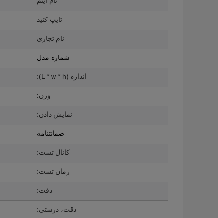
نام آیتم
تایپ کنید
نام تجاری
شماره مدل
اندازه (L * w * h):
وزن
:
نمایش دادن:
ضمانتنامه
کانال تست:
زمان تست:
دقت:
دقت، درستی: