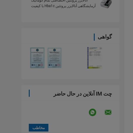
آنالایزر پروتئین اختصاصی تمام اتوماتیک
آزمایشگاهی آنالایزر پروتئین Hba1c با کیفیت
بالا
گواهی
چت IM آنلاین در حال حاضر