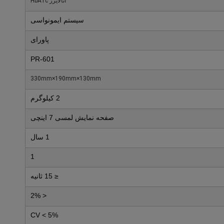
آنالایزر HbA1c
سیستم ایمونواسی
پاورای
PR-601
330mm×190mm×130mm
2 کیلوگرم
صفحه نمایش لمسی 7 اینچی
1 سال
1
≤ 15 ثانیه
< 2%
CV < 5%