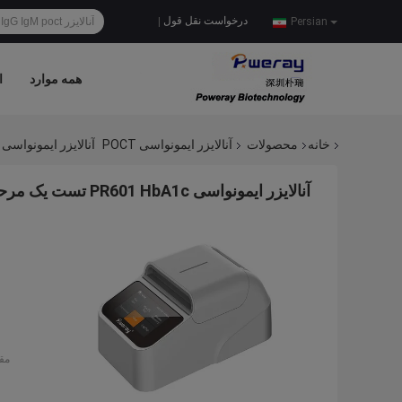
درخواست نقل قول
|
Persian
همه موارد
ا
خانه
محصولات
آنالایزر ایمونواسی POCT
آنالایزر ایمونواسی PR601 HbA1c تست یک مرحله ای CV3% R98%
آنالایزر ایمونواسی PR601 HbA1c تست یک مرحله ای CV3% R98%
مق