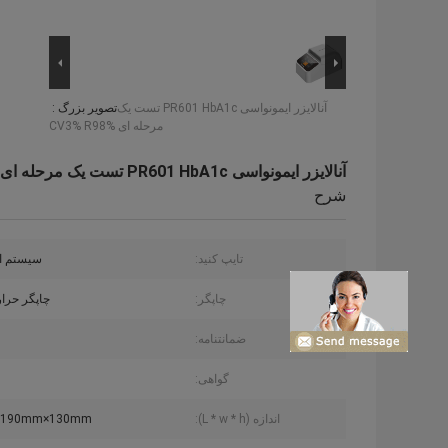
آنالایزر ایمونواسی PR601 HbA1c تست یک
تصویر بزرگ :
مرحله ای CV3% R98%
آنالایزر ایمونواسی PR601 HbA1c تست یک مرحله ای CV3% R98%
شرح
تایپ کنید:
سیستم ا
چاپگر:
چاپگر حرار
ضمانتنامه:
گواهی:
اندازه (L * w * h):
×190mm×130mm