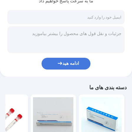
ما به سرعت پاسخ خواهیم داد
کارخانه تور
کنترل کیفیت
تماس با ما
اخبار
همه موارد
ادامه هید
کیت های تست سریع آنتی ژن
دسته بندی های ما
کیت های تست کووید 19
کیت تست سریع PCR
آنالایزر ایمونواسی POCT