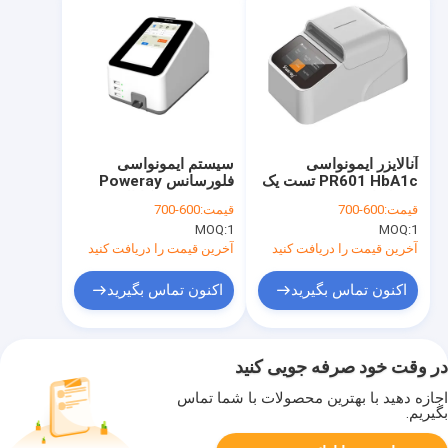
آنالایزر ایمونواسی
سیستم ایمونواسی
PR601 HbA1c تست یک
فلورسانس Poweray
مرحله ای CV3% R98%
PR-601 سه کانال جوجه
قیمت:
600-700
قیمت:
600-700
کشی
MOQ:
1
MOQ:
1
آخرین قیمت را دریافت کنید
آخرین قیمت را دریافت کنید
اکنون تماس بگیرید
اکنون تماس بگیرید
در وقت خود صرفه جویی کنید
اجازه دهید با بهترین محصولات با شما تماس
بگیریم.